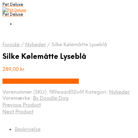
Pet Deluxe
Pet Deluxe
Forside
/
Nyheder
/
Silke Kølemåtte Lyseblå
Silke Kølemåtte Lyseblå
289,00
kr.
Bedste pris hos Bydoodledog.dk
Varenummer (SKU):
f89eaad02c6f
Kategori:
Nyheder
Varemærke:
By Doodle Dog
Previous Product
Next Product
Beskrivelse