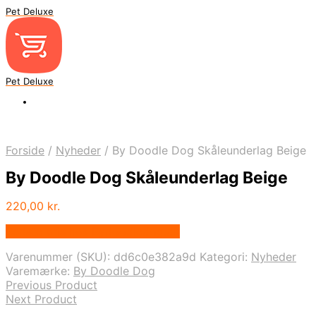
Pet Deluxe
Pet Deluxe
Forside
/
Nyheder
/
By Doodle Dog Skåleunderlag Beige
By Doodle Dog Skåleunderlag Beige
220,00
kr.
Bedste pris hos Bydoodledog.dk
Varenummer (SKU):
dd6c0e382a9d
Kategori:
Nyheder
Varemærke:
By Doodle Dog
Previous Product
Next Product