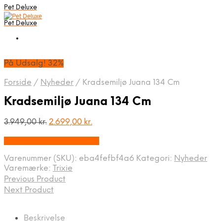
Pet Deluxe
Pet Deluxe
På Udsalg! 32%
Forside
/
Nyheder
/
Kradsemiljø Juana 134 Cm
Kradsemiljø Juana 134 Cm
Den
Den
3.949,00
kr.
2.699,00
kr.
oprindelige
aktuelle
På Udsalg hos Mypets.dk
pris
pris
var:
er:
Varenummer (SKU):
eba4fefbf4a6
Kategori:
Nyheder
3.949,00 kr..
2.699,00 kr..
Varemærke:
Trixie
Previous Product
Next Product
Beskrivelse