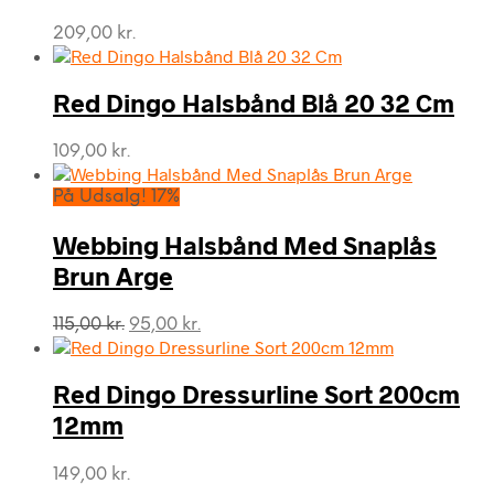
209,00
kr.
Red Dingo Halsbånd Blå 20 32 Cm
109,00
kr.
På Udsalg! 17%
Webbing Halsbånd Med Snaplås
Brun Arge
Den
Den
115,00
kr.
95,00
kr.
oprindelige
aktuelle
pris
pris
var:
er:
Red Dingo Dressurline Sort 200cm
115,00 kr..
95,00 kr..
12mm
149,00
kr.