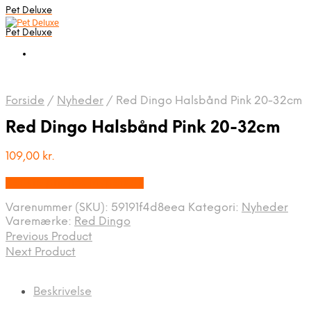
Pet Deluxe
Pet Deluxe
Forside
/
Nyheder
/
Red Dingo Halsbånd Pink 20-32cm
Red Dingo Halsbånd Pink 20-32cm
109,00
kr.
Bedste pris hos Mypets.dk
Varenummer (SKU):
59191f4d8eea
Kategori:
Nyheder
Varemærke:
Red Dingo
Previous Product
Next Product
Beskrivelse