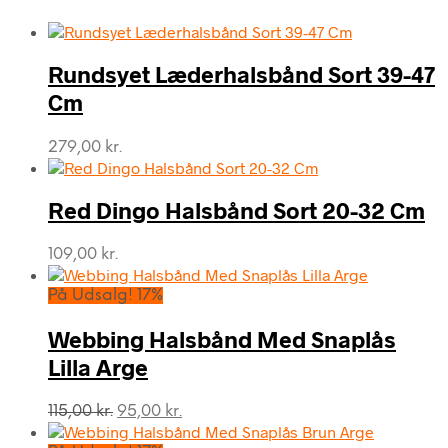
Rundsyet Læderhalsbånd Sort 39-47
Cm
279,00
kr.
Red Dingo Halsbånd Sort 20-32 Cm
109,00
kr.
På Udsalg! 17%
Webbing Halsbånd Med Snaplås
Lilla Arge
Den
Den
115,00
kr.
95,00
kr.
oprindelige
aktuelle