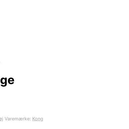
e
rge
øj
Varemærke:
Kong