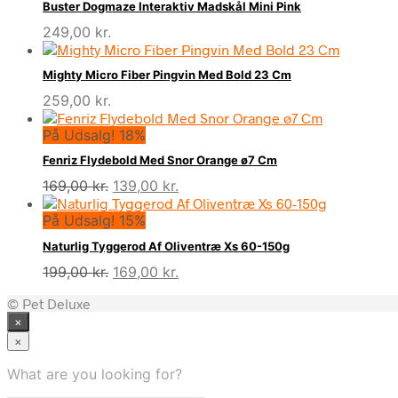
Buster Dogmaze Interaktiv Madskål Mini Pink
249,00
kr.
Mighty Micro Fiber Pingvin Med Bold 23 Cm
259,00
kr.
På Udsalg! 18%
Fenriz Flydebold Med Snor Orange ø7 Cm
Den
Den
169,00
kr.
139,00
kr.
oprindelige
aktuelle
På Udsalg! 15%
pris
pris
var:
er:
Naturlig Tyggerod Af Oliventræ Xs 60-150g
169,00 kr..
139,00 kr..
Den
Den
199,00
kr.
169,00
kr.
oprindelige
aktuelle
© Pet Deluxe
pris
pris
×
var:
er:
199,00 kr..
169,00 kr..
×
What are you looking for?