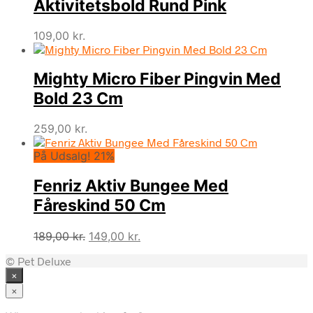
Aktivitetsbold Rund Pink
109,00
kr.
Mighty Micro Fiber Pingvin Med
Bold 23 Cm
259,00
kr.
På Udsalg! 21%
Fenriz Aktiv Bungee Med
Fåreskind 50 Cm
Den
Den
189,00
kr.
149,00
kr.
oprindelige
aktuelle
© Pet Deluxe
pris
pris
×
var:
er:
189,00 kr..
149,00 kr..
×