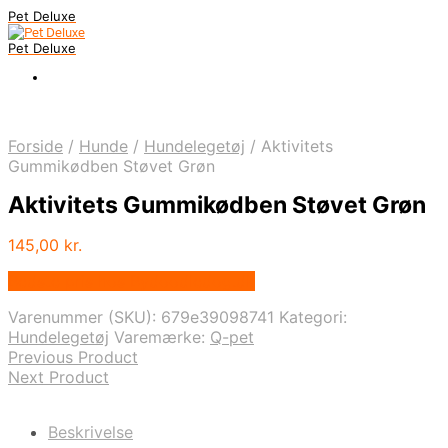
Pet Deluxe
Pet Deluxe
Forside
/
Hunde
/
Hundelegetøj
/
Aktivitets
Gummikødben Støvet Grøn
Aktivitets Gummikødben Støvet Grøn
145,00
kr.
Bedste pris hos Bydoodledog.dk
Varenummer (SKU):
679e39098741
Kategori:
Hundelegetøj
Varemærke:
Q-pet
Previous Product
Next Product
Beskrivelse