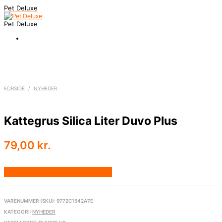
Pet Deluxe
Pet Deluxe
FORSIDE
/
NYHEDER
Kattegrus Silica Liter Duvo Plus
79,00
kr.
Bedste pris hos Activepet.dk
VARENUMMER (SKU):
9772C1542A7E
KATEGORI:
NYHEDER