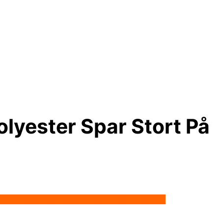
lyester Spar Stort På
ted in /tmp/xim_id_666-B7I5vC.tmp on line 10