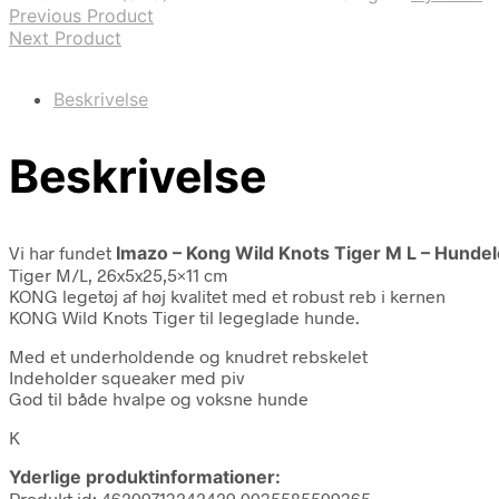
Previous Product
Next Product
Beskrivelse
Beskrivelse
Vi har fundet
Imazo – Kong Wild Knots Tiger M L – Hundeleg
Tiger M/L, 26x5x25,5×11 cm
KONG legetøj af høj kvalitet med et robust reb i kernen
KONG Wild Knots Tiger til legeglade hunde.
Med et underholdende og knudret rebskelet
Indeholder squeaker med piv
God til både hvalpe og voksne hunde
K
Yderlige produktinformationer:
Produkt id: 46209713242429 0035585509365