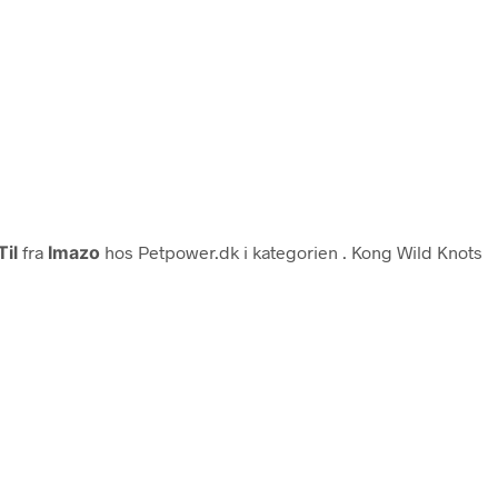
Til
fra
Imazo
hos Petpower.dk i kategorien
. Kong Wild Knots