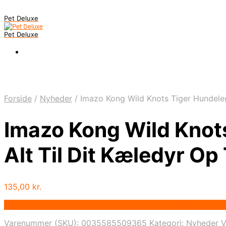
Pet Deluxe
Pet Deluxe
Forside
/
Nyheder
/
Imazo Kong Wild Knots Tiger Hundelege
Imazo Kong Wild Knots
Alt Til Dit Kæledyr Op 
135,00
kr.
Bedste pris hos Deprecated: preg_replace(): Passing null 
Varenummer (SKU):
0035585509365
Kategori:
Nyheder
V