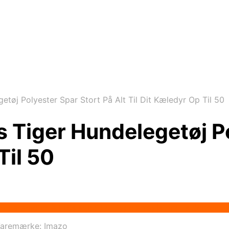
tøj Polyester Spar Stort På Alt Til Dit Kæledyr Op Til 50
 Tiger Hundelegetøj Po
Til 50
to parameter #3 ($subject) of type array|string is depreca
aremærke:
Imazo