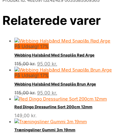
Relaterede varer
På Udsalg! 17%
Webbing Halsbånd Med Snaplås Rød Arge
Den
Den
115,00
kr.
95,00
kr.
oprindelige
aktuelle
På Udsalg! 17%
pris
pris
var:
er:
Webbing Halsbånd Med Snaplås Brun Arge
115,00 kr..
95,00 kr..
Den
Den
115,00
kr.
95,00
kr.
oprindelige
aktuelle
pris
pris
Red Dingo Dressurline Sort 200cm 12mm
var:
er:
149,00
kr.
115,00 kr..
95,00 kr..
Træningsliner Gummi 3m 19mm