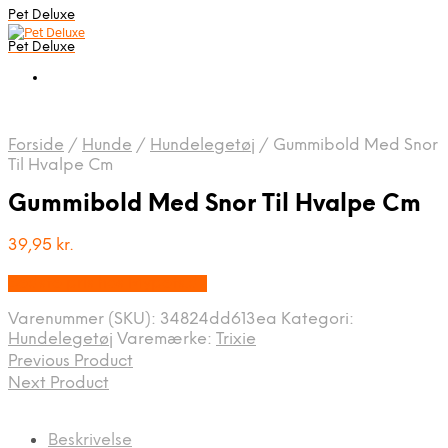
Pet Deluxe
Pet Deluxe
Forside
/
Hunde
/
Hundelegetøj
/
Gummibold Med Snor
Til Hvalpe Cm
Gummibold Med Snor Til Hvalpe Cm
39,95
kr.
Bedste pris hos Mypets.dk
Varenummer (SKU):
34824dd613ea
Kategori:
Hundelegetøj
Varemærke:
Trixie
Previous Product
Next Product
Beskrivelse