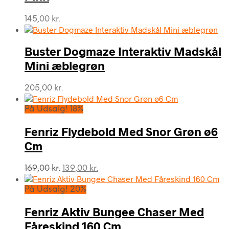
145,00
kr.
Buster Dogmaze Interaktiv Madskål
Mini æblegrøn
205,00
kr.
På Udsalg! 18%
Fenriz Flydebold Med Snor Grøn ø6
Cm
Den
Den
169,00
kr.
139,00
kr.
oprindelige
aktuelle
pris
pris
På Udsalg! 20%
var:
er:
169,00 kr..
139,00 kr..
Fenriz Aktiv Bungee Chaser Med
Fåreskind 160 Cm