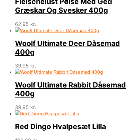
Fleischelust Pølse Med Ged
Græskar Og Svesker 400g
62,95
kr.
Woolf Ultimate Deer Dåsemad
400g
39,95
kr.
Woolf Ultimate Rabbit Dåsemad
400g
39,95
kr.
Red Dingo Hvalpesæt Lilla