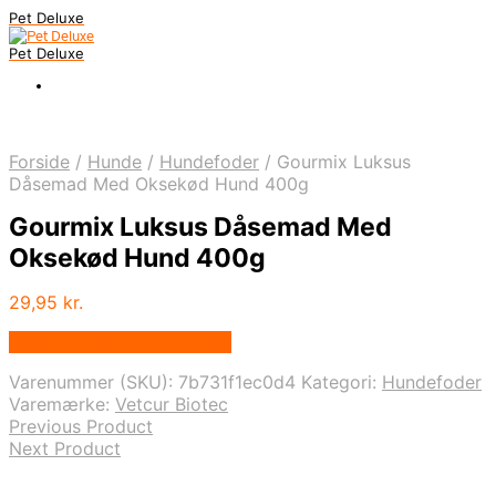
Pet Deluxe
Pet Deluxe
Forside
/
Hunde
/
Hundefoder
/
Gourmix Luksus
Dåsemad Med Oksekød Hund 400g
Gourmix Luksus Dåsemad Med
Oksekød Hund 400g
29,95
kr.
Bedste pris hos Mypets.dk
Varenummer (SKU):
7b731f1ec0d4
Kategori:
Hundefoder
Varemærke:
Vetcur Biotec
Previous Product
Next Product