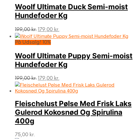
Woolf Ultimate Duck Semi-moist
Hundefoder Kg
Den
Den
199,00
kr.
179,00
kr.
oprindelige
aktuelle
pris
pris
På Udsalg! 10%
var:
er:
199,00 kr..
179,00 kr..
Woolf Ultimate Puppy Semi-moist
Hundefoder Kg
Den
Den
199,00
kr.
179,00
kr.
oprindelige
aktuelle
pris
pris
var:
er:
Fleischelust Pølse Med Frisk Laks
199,00 kr..
179,00 kr..
Gulerod Kokosnød Og Spirulina
400g
75,00
kr.