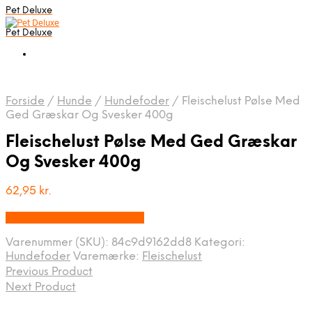
Pet Deluxe
Pet Deluxe
Forside
/
Hunde
/
Hundefoder
/
Fleischelust Pølse Med
Ged Græskar Og Svesker 400g
Fleischelust Pølse Med Ged Græskar
Og Svesker 400g
62,95
kr.
Bedste pris hos Mypets.dk
Varenummer (SKU):
84c9d9162dd8
Kategori:
Hundefoder
Varemærke:
Fleischelust
Previous Product
Next Product