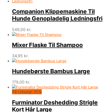
Companion Klippemaskine Til
Hunde Genopladelig Ledningsfri
549,00
kr.
Mixer Flaske Til Shampoo
34,95
kr.
Hundebørste Bambus Large
179,00
kr.
På Udsalg! 35%
Furminator Deshedding Strigle
Kort Hår Large