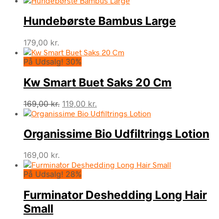
Hundebørste Bambus Large
179,00
kr.
På Udsalg! 30%
Kw Smart Buet Saks 20 Cm
Den
Den
169,00
kr.
119,00
kr.
oprindelige
aktuelle
pris
pris
Organissime Bio Udfiltrings Lotion
var:
er:
169,00 kr..
119,00 kr..
169,00
kr.
På Udsalg! 28%
Furminator Deshedding Long Hair
Small