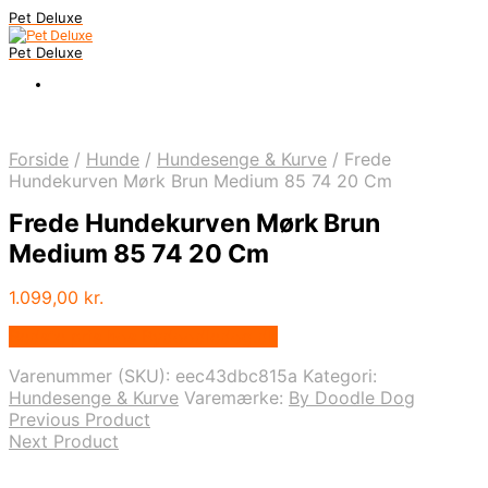
Pet Deluxe
Pet Deluxe
Forside
/
Hunde
/
Hundesenge & Kurve
/
Frede
Hundekurven Mørk Brun Medium 85 74 20 Cm
Frede Hundekurven Mørk Brun
Medium 85 74 20 Cm
1.099,00
kr.
Bedste pris hos Bydoodledog.dk
Varenummer (SKU):
eec43dbc815a
Kategori:
Hundesenge & Kurve
Varemærke:
By Doodle Dog
Previous Product
Next Product