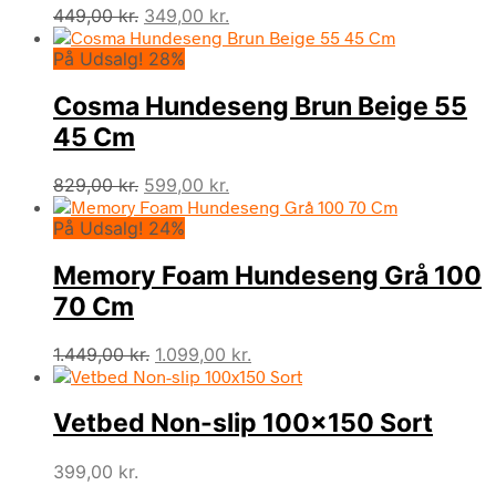
Den
Den
449,00
kr.
349,00
kr.
oprindelige
aktuelle
På Udsalg! 28%
pris
pris
var:
er:
Cosma Hundeseng Brun Beige 55
449,00 kr..
349,00 kr..
45 Cm
Den
Den
829,00
kr.
599,00
kr.
oprindelige
aktuelle
På Udsalg! 24%
pris
pris
var:
er:
Memory Foam Hundeseng Grå 100
829,00 kr..
599,00 kr..
70 Cm
Den
Den
1.449,00
kr.
1.099,00
kr.
oprindelige
aktuelle
pris
pris
Vetbed Non-slip 100×150 Sort
var:
er:
1.449,00 kr..
1.099,00 kr..
399,00
kr.