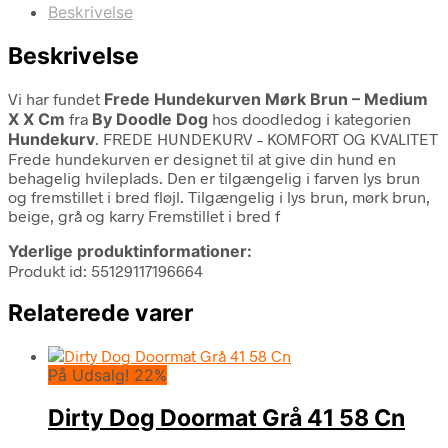
Beskrivelse
Beskrivelse
Vi har fundet
Frede Hundekurven Mørk Brun – Medium
X X Cm
fra
By Doodle Dog
hos doodledog i kategorien
Hundekurv
. FREDE HUNDEKURV – KOMFORT OG KVALITET
Frede hundekurven er designet til at give din hund en
behagelig hvileplads. Den er tilgængelig i farven lys brun
og fremstillet i bred fløjl. Tilgængelig i lys brun, mørk brun,
beige, grå og karry Fremstillet i bred f
Yderlige produktinformationer:
Produkt id: 55129117196664
Relaterede varer
På Udsalg! 22%
Dirty Dog Doormat Grå 41 58 Cn