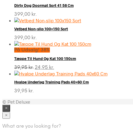
Dirty Dog Doormat Sort 41 58 Cm
399,00
kr.
Vetbed Non-slip 100×150 Sort
399,00
kr.
På Udsalg! 38%
Tæppe Til Hund Og Kat 100 150cm
Den
Den
39,95
kr.
24,95
kr.
oprindelige
aktuelle
pris
pris
Hvalpe Underlag Training Pads 40×60 Cm
var:
er:
39,95 kr..
24,95 kr..
39,95
kr.
© Pet Deluxe
×
×
What are you looking for?