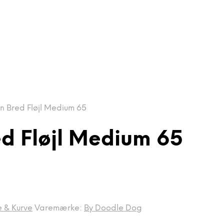
un Bred Fløjl Medium 65
ed Fløjl Medium 65
 & Kurve
Varemærke:
By Doodle Dog