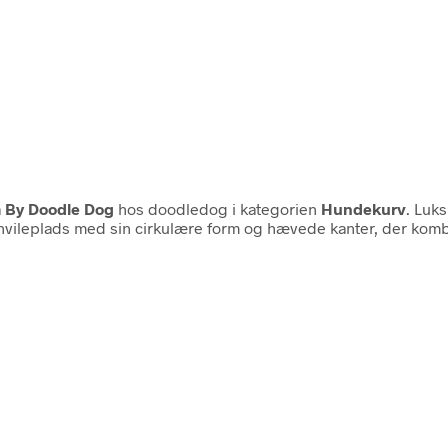
a
By Doodle Dog
hos doodledog i kategorien
Hundekurv
. Luks
d hvileplads med sin cirkulære form og hævede kanter, der kom