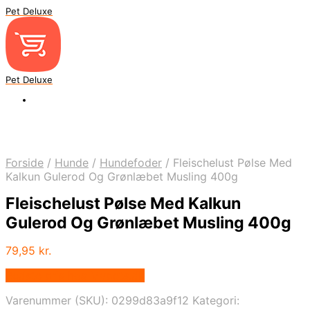
Pet Deluxe
Pet Deluxe
Forside
/
Hunde
/
Hundefoder
/
Fleischelust Pølse Med
Kalkun Gulerod Og Grønlæbet Musling 400g
Fleischelust Pølse Med Kalkun
Gulerod Og Grønlæbet Musling 400g
79,95
kr.
Bedste pris hos Mypets.dk
Varenummer (SKU):
0299d83a9f12
Kategori: