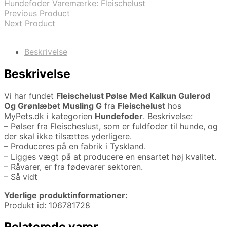
Hundefoder
Varemærke:
Fleischelust
Previous Product
Next Product
Beskrivelse
Beskrivelse
Vi har fundet
Fleischelust Pølse Med Kalkun Gulerod
Og Grønlæbet Musling G
fra
Fleischelust
hos
MyPets.dk i kategorien
Hundefoder
. Beskrivelse:
– Pølser fra Fleischeslust, som er fuldfoder til hunde, og
der skal ikke tilsættes yderligere.
– Produceres på en fabrik i Tyskland.
– Ligges vægt på at producere en ensartet høj kvalitet.
– Råvarer, er fra fødevarer sektoren.
– Så vidt
Yderlige produktinformationer:
Produkt id: 106781728
Relaterede varer