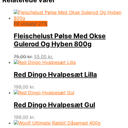
På Udsalg! 27%
Fleischelust Pølse Med Okse
Gulerod Og Hyben 800g
Den
Den
75,00
kr.
55,00
kr.
oprindelige
aktuelle
pris
pris
var:
er:
Red Dingo Hvalpesæt Lilla
75,00 kr..
55,00 kr..
199,00
kr.
Red Dingo Hvalpesæt Gul
199,00
kr.