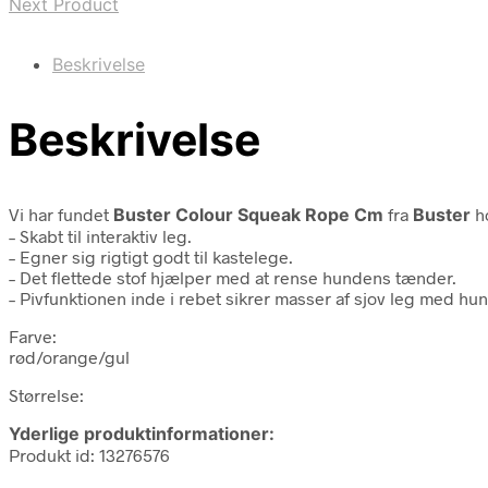
Next Product
Beskrivelse
Beskrivelse
Vi har fundet
Buster Colour Squeak Rope Cm
fra
Buster
ho
– Skabt til interaktiv leg.
– Egner sig rigtigt godt til kastelege.
– Det flettede stof hjælper med at rense hundens tænder.
– Pivfunktionen inde i rebet sikrer masser af sjov leg med hu
Farve:
rød/orange/gul
Størrelse:
Yderlige produktinformationer:
Produkt id: 13276576