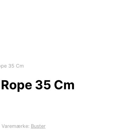
ope 35 Cm
k Rope 35 Cm
Varemærke:
Buster