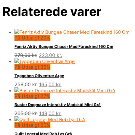
Relaterede varer
På Udsalg! 20%
Fenriz Aktiv Bungee Chaser Med Fåreskind 160 Cm
Den
Den
279,00
kr.
223,00
kr.
oprindelige
aktuelle
På Udsalg! 36%
pris
pris
var:
er:
Tyggeben Oliventræ Arge
279,00 kr..
223,00 kr..
Den
Den
259,00
kr.
165,00
kr.
oprindelige
aktuelle
På Udsalg! 27%
pris
pris
var:
er:
Buster Dogmaze Interaktiv Madskål Mini Grå
259,00 kr..
165,00 kr..
Den
Den
205,00
kr.
149,00
kr.
oprindelige
aktuelle
På Udsalg! 60%
pris
pris
var:
er:
Quilt Legetøj Med Reb Lys Grå