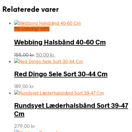
Relaterede varer
På Udsalg! 68%
Webbing Halsbånd 40-60 Cm
Den
Den
155,00
kr.
50,00
kr.
oprindelige
aktuelle
pris
pris
var:
er:
Red Dingo Sele Sort 30-44 Cm
155,00 kr..
50,00 kr..
189,00
kr.
Rundsyet Læderhalsbånd Sort 39-47
Cm
279,00
kr.