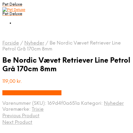
Pet Deluxe
Pet Deluxe
Forside
/
Nyheder
/
Be Nordic Vævet Retriever Line
Petrol Grå 170cm 8mm
Be Nordic Vævet Retriever Line Petrol
Grå 170cm 8mm
119,00
kr.
Bedste pris hos Mypets.dk
Varenummer (SKU):
169d4f0a651a
Kategori:
Nyheder
Varemærke:
Trixie
Previous Product
Next Product