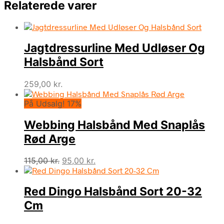
Relaterede varer
Jagtdressurline Med Udløser Og
Halsbånd Sort
259,00
kr.
På Udsalg! 17%
Webbing Halsbånd Med Snaplås
Rød Arge
Den
Den
115,00
kr.
95,00
kr.
oprindelige
aktuelle
pris
pris
Red Dingo Halsbånd Sort 20-32
var:
er:
115,00 kr..
95,00 kr..
Cm