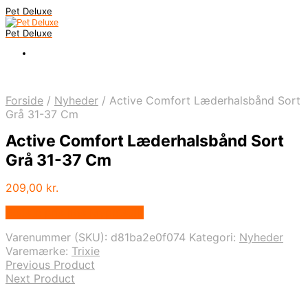
Pet Deluxe
Pet Deluxe
Forside
/
Nyheder
/
Active Comfort Læderhalsbånd Sort
Grå 31-37 Cm
Active Comfort Læderhalsbånd Sort
Grå 31-37 Cm
209,00
kr.
Bedste pris hos Mypets.dk
Varenummer (SKU):
d81ba2e0f074
Kategori:
Nyheder
Varemærke:
Trixie
Previous Product
Next Product