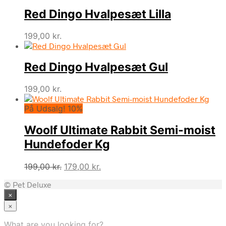
Red Dingo Hvalpesæt Lilla
199,00
kr.
Red Dingo Hvalpesæt Gul
199,00
kr.
På Udsalg! 10%
Woolf Ultimate Rabbit Semi-moist
Hundefoder Kg
Den
Den
199,00
kr.
179,00
kr.
oprindelige
aktuelle
© Pet Deluxe
pris
pris
×
var:
er:
199,00 kr..
179,00 kr..
×
What are you looking for?