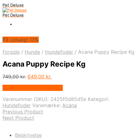
Pet Deluxe
Pet Deluxe
På Udsalg! 13%
Forside
/
Hunde
/
Hundefoder
/
Acana Puppy Recipe Kg
Acana Puppy Recipe Kg
Den
Den
749,00
kr.
649,00
kr.
oprindelige
aktuelle
På Udsalg hos Mypets.dk
pris
pris
var:
er:
Varenummer (SKU):
2425f0d85d5e
Kategori:
749,00 kr..
649,00 kr..
Hundefoder
Varemærke:
Acana
Previous Product
Next Product
Beskrivelse