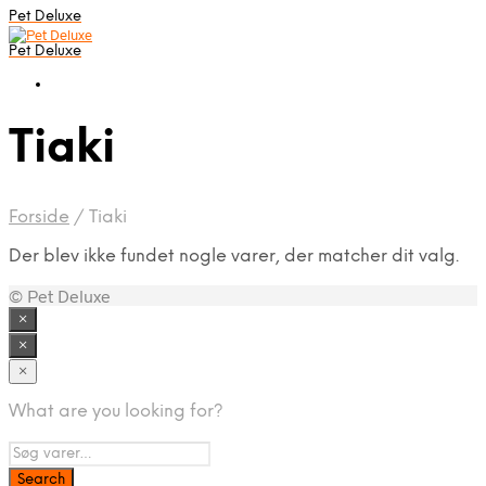
Pet Deluxe
Pet Deluxe
Tiaki
Forside
/
Tiaki
Der blev ikke fundet nogle varer, der matcher dit valg.
© Pet Deluxe
×
×
×
What are you looking for?