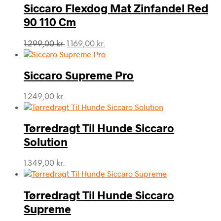
Siccaro Flexdog Mat Zinfandel Red
90 110 Cm
Den
Den
1.299,00
kr.
1.169,00
kr.
oprindelige
aktuelle
pris
pris
var:
er:
Siccaro Supreme Pro
1.299,00 kr..
1.169,00 kr..
1.249,00
kr.
Tørredragt Til Hunde Siccaro
Solution
1.349,00
kr.
Tørredragt Til Hunde Siccaro
Supreme