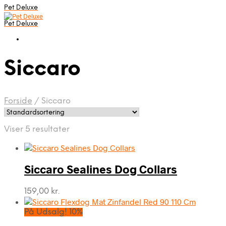
Pet Deluxe
Pet Deluxe
Siccaro
Forside
/
Siccaro
Viser 5 resultater
Siccaro Sealines Dog Collars
159,00
kr.
På Udsalg! 10%