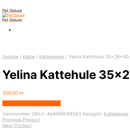
Pet Deluxe
Pet Deluxe
Forside
/
Katte
/
Kattesenge
/
Yelina Kattehule 35x26x4
Yelina Kattehule 35
329,00
kr.
Bedste pris hos Mypets.dk
Varenummer (SKU):
4e49885685b3
Kategori:
Kattesenge
Previous Product
Next Product