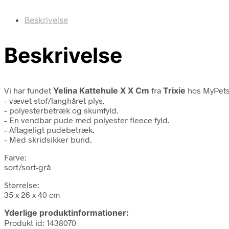
Beskrivelse
Beskrivelse
Vi har fundet
Yelina Kattehule X X Cm
fra
Trixie
hos MyPets
– vævet stof/langhåret plys.
– polyesterbetræk og skumfyld.
– En vendbar pude med polyester fleece fyld.
– Aftageligt pudebetræk.
– Med skridsikker bund.
Farve:
sort/sort-grå
Størrelse:
35 x 26 x 40 cm
Yderlige produktinformationer:
Produkt id: 1438070