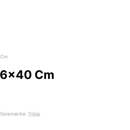
0 Cm
x26x40 Cm
Varemærke:
Trixie