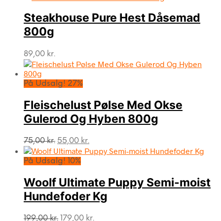
Steakhouse Pure Hest Dåsemad
800g
89,00
kr.
På Udsalg! 27%
Fleischelust Pølse Med Okse
Gulerod Og Hyben 800g
Den
Den
75,00
kr.
55,00
kr.
oprindelige
aktuelle
pris
pris
På Udsalg! 10%
var:
er:
75,00 kr..
55,00 kr..
Woolf Ultimate Puppy Semi-moist
Hundefoder Kg
Den
Den
199,00
kr.
179,00
kr.