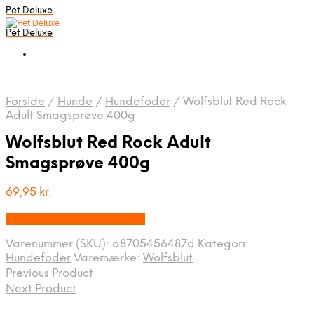
Pet Deluxe
Pet Deluxe
Forside
/
Hunde
/
Hundefoder
/
Wolfsblut Red Rock
Adult Smagsprøve 400g
Wolfsblut Red Rock Adult
Smagsprøve 400g
69,95
kr.
Bedste pris hos Mypets.dk
Varenummer (SKU):
a8705456487d
Kategori:
Hundefoder
Varemærke:
Wolfsblut
Previous Product
Next Product