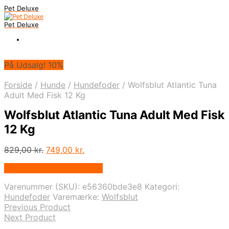
Pet Deluxe
Pet Deluxe
På Udsalg! 10%
Forside
/
Hunde
/
Hundefoder
/
Wolfsblut Atlantic Tuna
Adult Med Fisk 12 Kg
Wolfsblut Atlantic Tuna Adult Med Fisk
12 Kg
Den
Den
829,00
kr.
749,00
kr.
oprindelige
aktuelle
På Udsalg hos Mypets.dk
pris
pris
var:
er:
Varenummer (SKU):
e56360bde3e8
Kategori:
829,00 kr..
749,00 kr..
Hundefoder
Varemærke:
Wolfsblut
Previous Product
Next Product