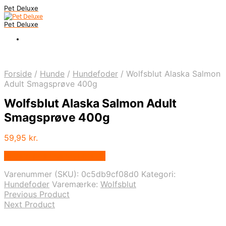
Pet Deluxe
Pet Deluxe
Forside
/
Hunde
/
Hundefoder
/
Wolfsblut Alaska Salmon
Adult Smagsprøve 400g
Wolfsblut Alaska Salmon Adult
Smagsprøve 400g
59,95
kr.
Bedste pris hos Mypets.dk
Varenummer (SKU):
0c5db9cf08d0
Kategori:
Hundefoder
Varemærke:
Wolfsblut
Previous Product
Next Product