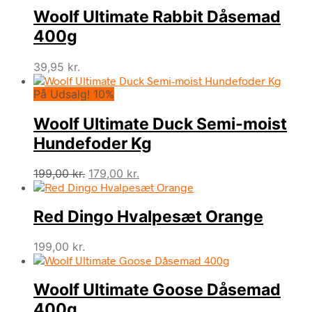
Woolf Ultimate Rabbit Dåsemad
400g
39,95
kr.
På Udsalg! 10%
Woolf Ultimate Duck Semi-moist
Hundefoder Kg
Den
Den
199,00
kr.
179,00
kr.
oprindelige
aktuelle
pris
pris
Red Dingo Hvalpesæt Orange
var:
er:
199,00 kr..
179,00 kr..
199,00
kr.
Woolf Ultimate Goose Dåsemad
400g