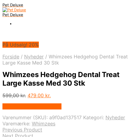
Pet Deluxe
Pet Deluxe
På Udsalg! 20%
Forside
/
Nyheder
/
Whimzees Hedgehog Dental Treat
Large Kasse Med 30 Stk
Whimzees Hedgehog Dental Treat
Large Kasse Med 30 Stk
Den
Den
599,00
kr.
479,00
kr.
oprindelige
aktuelle
På Udsalg hos Mypets.dk
pris
pris
var:
er:
Varenummer (SKU):
a9f0ad137517
Kategori:
Nyheder
599,00 kr..
479,00 kr..
Varemærke:
Whimzees
Previous Product
Next Product