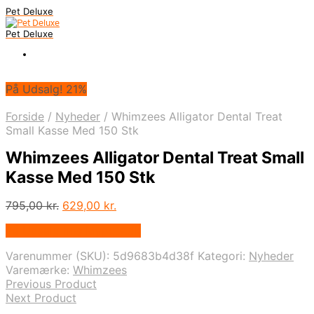
Pet Deluxe
Pet Deluxe
På Udsalg! 21%
Forside
/
Nyheder
/
Whimzees Alligator Dental Treat
Small Kasse Med 150 Stk
Whimzees Alligator Dental Treat Small
Kasse Med 150 Stk
Den
Den
795,00
kr.
629,00
kr.
oprindelige
aktuelle
På Udsalg hos Mypets.dk
pris
pris
var:
er:
Varenummer (SKU):
5d9683b4d38f
Kategori:
Nyheder
795,00 kr..
629,00 kr..
Varemærke:
Whimzees
Previous Product
Next Product