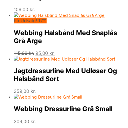
109,00
kr.
På Udsalg! 17%
Webbing Halsbånd Med Snaplås
Grå Arge
Den
Den
115,00
kr.
95,00
kr.
oprindelige
aktuelle
pris
pris
Jagtdressurline Med Udløser Og
var:
er:
115,00 kr..
95,00 kr..
Halsbånd Sort
259,00
kr.
Webbing Dressurline Grå Small
209,00
kr.