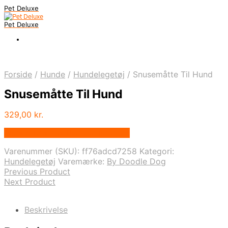
Pet Deluxe
Pet Deluxe
Forside
/
Hunde
/
Hundelegetøj
/
Snusemåtte Til Hund
Snusemåtte Til Hund
329,00
kr.
Bedste pris hos Bydoodledog.dk
Varenummer (SKU):
ff76adcd7258
Kategori:
Hundelegetøj
Varemærke:
By Doodle Dog
Previous Product
Next Product
Beskrivelse