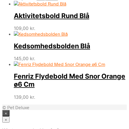
oprindelige
aktuelle
pris
pris
Aktivitetsbold Rund Blå
var:
er:
169,00 kr..
139,00 kr..
109,00
kr.
Kedsomhedsbolden Blå
145,00
kr.
Fenriz Flydebold Med Snor Orange
ø6 Cm
139,00
kr.
© Pet Deluxe
×
×