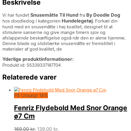
Beskrivelse
Vi har fundet
Snusemåtte Til Hund
fra
By Doodle Dog
hos doodledog i kategorien
Hundelegetøj
. Forkæl din
hund med en snusemåtte i høj kvalitet, designet til at
stimulere sanserne og give mange timers sjov og
afslappende beskæftigelse også når den er alene hjemme.
Denne bløde og slidstærke snusemåtte er fremstillet i
materialer af god kvalitet, de
Yderlige produktinformationer:
Produkt id: 55339337187704
Relaterede varer
På Udsalg! 18%
Fenriz Flydebold Med Snor Orange
ø7 Cm
Den
Den
169,00
kr.
139,00
kr.