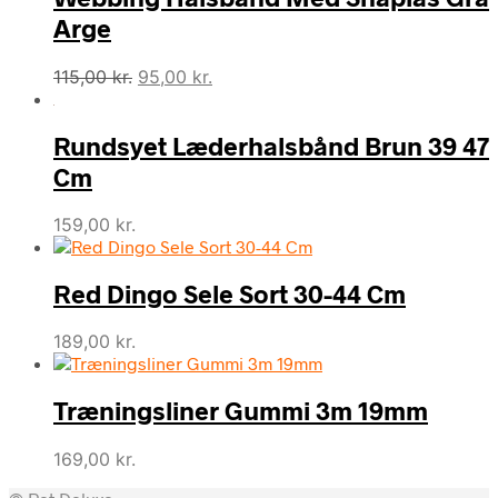
Arge
Den
Den
115,00
kr.
95,00
kr.
oprindelige
aktuelle
pris
pris
Rundsyet Læderhalsbånd Brun 39 47
var:
er:
115,00 kr..
95,00 kr..
Cm
159,00
kr.
Red Dingo Sele Sort 30-44 Cm
189,00
kr.
Træningsliner Gummi 3m 19mm
169,00
kr.