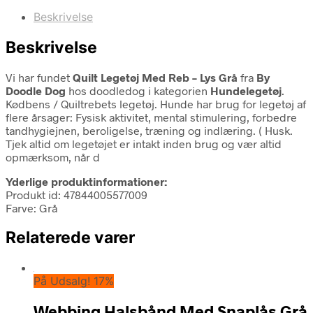
Beskrivelse
Beskrivelse
Vi har fundet
Quilt Legetøj Med Reb – Lys Grå
fra
By
Doodle Dog
hos doodledog i kategorien
Hundelegetøj
.
Kødbens / Quiltrebets legetøj. Hunde har brug for legetøj af
flere årsager: Fysisk aktivitet, mental stimulering, forbedre
tandhygiejnen, beroligelse, træning og indlæring. ( Husk.
Tjek altid om legetøjet er intakt inden brug og vær altid
opmærksom, når d
Yderlige produktinformationer:
Produkt id: 47844005577009
Farve: Grå
Relaterede varer
På Udsalg! 17%
Webbing Halsbånd Med Snaplås Grå