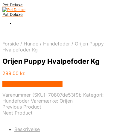
Pet Deluxe
Pet Deluxe
Forside
/
Hunde
/
Hundefoder
/
Orijen Puppy
Hvalpefoder Kg
Orijen Puppy Hvalpefoder Kg
299,00
kr.
Bedste pris hos Mypets.dk
Varenummer (SKU):
70807de53f9b
Kategori:
Hundefoder
Varemærke:
Orijen
Previous Product
Next Product
Beskrivelse