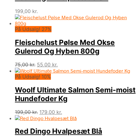
199,00
kr.
På Udsalg! 27%
Fleischelust Pølse Med Okse
Gulerod Og Hyben 800g
Den
Den
75,00
kr.
55,00
kr.
oprindelige
aktuelle
På Udsalg! 10%
pris
pris
var:
er:
Woolf Ultimate Salmon Semi-moist
75,00 kr..
55,00 kr..
Hundefoder Kg
Den
Den
199,00
kr.
179,00
kr.
oprindelige
aktuelle
pris
pris
Red Dingo Hvalpesæt Blå
var:
er:
199,00 kr..
179,00 kr..