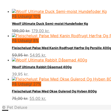
På Udsalg! 10%
Woolf Ultimate Duck Semi-moist Hundefoder Kg
Den
Den
199,00
kr.
179,00
kr.
oprindelige
aktuelle
pris
pris
På Udsalg! 8%
var:
er:
Fleischelust Pølse Med Kanin Rodfrugt Hørfrø Og Persille 400
199,00 kr..
179,00 kr..
Den
Den
59,95
kr.
54,95
kr.
oprindelige
aktuelle
pris
pris
Woolf Ultimate Rabbit Dåsemad 400g
var:
er:
39,95
kr.
59,95 kr..
54,95 kr..
På Udsalg! 27%
Fleischelust Pølse Med Okse Gulerod Og Hyben 800g
Den
Den
75,00
kr.
55,00
kr.
oprindelige
aktuelle
© Pet Deluxe
pris
pris