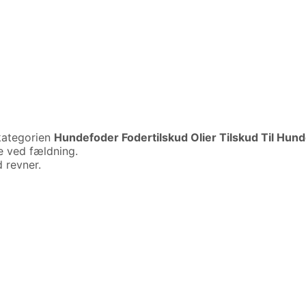
kategorien
Hundefoder Fodertilskud Olier Tilskud Til Hun
e ved fældning.
 revner.