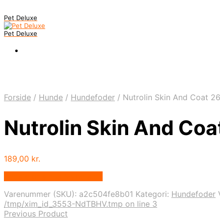
Pet Deluxe
Pet Deluxe
Forside
/
Hunde
/
Hundefoder
/
Nutrolin Skin And Coat 2
Nutrolin Skin And Co
189,00
kr.
Bedste pris hos Mypets.dk
Varenummer (SKU):
a2c504fe8b01
Kategori:
Hundefoder
/tmp/xim_id_3553-NdTBHV.tmp on line 3
Previous Product