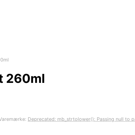
60ml
at 260ml
Varemærke:
Deprecated: mb_strtolower(): Passing null to pa