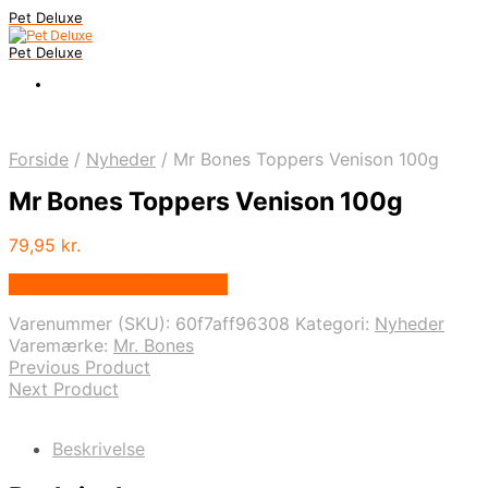
Pet Deluxe
Pet Deluxe
Forside
/
Nyheder
/
Mr Bones Toppers Venison 100g
Mr Bones Toppers Venison 100g
79,95
kr.
Bedste pris hos Mypets.dk
Varenummer (SKU):
60f7aff96308
Kategori:
Nyheder
Varemærke:
Mr. Bones
Previous Product
Next Product
Beskrivelse