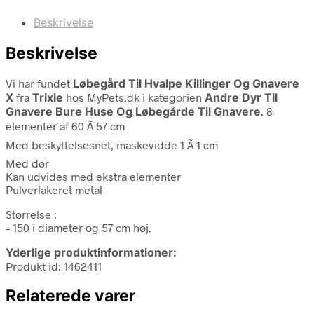
Beskrivelse
Beskrivelse
Vi har fundet
Løbegård Til Hvalpe Killinger Og Gnavere
X
fra
Trixie
hos MyPets.dk i kategorien
Andre Dyr Til
Gnavere Bure Huse Og Løbegårde Til Gnavere
. 8
elementer af 60 Ã 57 cm
Med beskyttelsesnet, maskevidde 1 Ã 1 cm
Med dør
Kan udvides med ekstra elementer
Pulverlakeret metal
Størrelse :
– 150 i diameter og 57 cm høj.
Yderlige produktinformationer:
Produkt id: 1462411
Relaterede varer