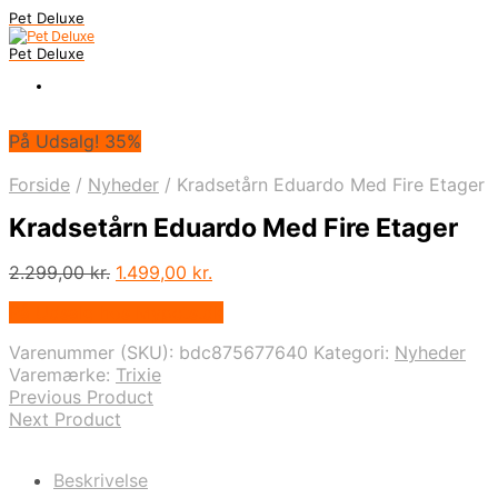
Pet Deluxe
Pet Deluxe
På Udsalg! 35%
Forside
/
Nyheder
/
Kradsetårn Eduardo Med Fire Etager
Kradsetårn Eduardo Med Fire Etager
Den
Den
2.299,00
kr.
1.499,00
kr.
oprindelige
aktuelle
På Udsalg hos Mypets.dk
pris
pris
var:
er:
Varenummer (SKU):
bdc875677640
Kategori:
Nyheder
2.299,00 kr..
1.499,00 kr..
Varemærke:
Trixie
Previous Product
Next Product
Beskrivelse