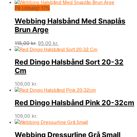
På Udsalg! 17%
Webbing Halsbånd Med Snaplås
Brun Arge
Den
Den
115,00
kr.
95,00
kr.
oprindelige
aktuelle
pris
pris
Red Dingo Halsbånd Sort 20-32
var:
er:
115,00 kr..
95,00 kr..
Cm
109,00
kr.
Red Dingo Halsbånd Pink 20-32cm
109,00
kr.
Webbing Dressurline Grå Small