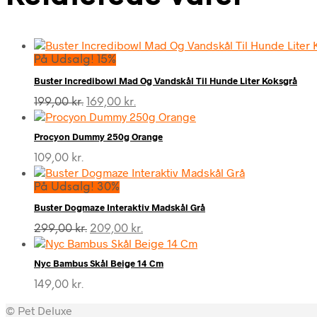
På Udsalg! 15%
Buster Incredibowl Mad Og Vandskål Til Hunde Liter Koksgrå
Den
Den
199,00
kr.
169,00
kr.
oprindelige
aktuelle
pris
pris
Procyon Dummy 250g Orange
var:
er:
199,00 kr..
169,00 kr..
109,00
kr.
På Udsalg! 30%
Buster Dogmaze Interaktiv Madskål Grå
Den
Den
299,00
kr.
209,00
kr.
oprindelige
aktuelle
pris
pris
Nyc Bambus Skål Beige 14 Cm
var:
er:
299,00 kr..
209,00 kr..
149,00
kr.
© Pet Deluxe