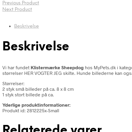
Previous Product
Next Product
Beskrivelse
Beskrivelse
Vi har fundet
Klistermærke Sheepdog
hos MyPets.dk i kateg
størrelser HER VOGTER JEG skilte. Hunde billederne kan også 
Størrelser:
2 styk små billeder på ca. 8 x 8 cm
1 styk stort billede på ca.
Yderlige produktinformationer:
Produkt id: 2812225x-Small
Relaterede varer