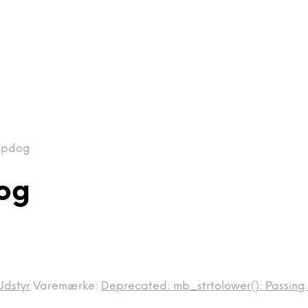
epdog
og
Udstyr
Varemærke:
Deprecated: mb_strtolower(): Passing nu