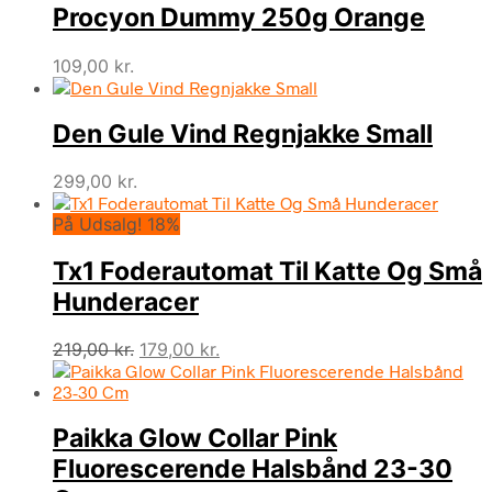
Procyon Dummy 250g Orange
109,00
kr.
Den Gule Vind Regnjakke Small
299,00
kr.
På Udsalg! 18%
Tx1 Foderautomat Til Katte Og Små
Hunderacer
Den
Den
219,00
kr.
179,00
kr.
oprindelige
aktuelle
pris
pris
var:
er:
Paikka Glow Collar Pink
219,00 kr..
179,00 kr..
Fluorescerende Halsbånd 23-30