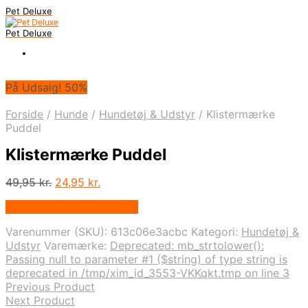
Pet Deluxe
Pet Deluxe
På Udsalg! 50%
Forside
/
Hunde
/
Hundetøj & Udstyr
/
Klistermærke
Puddel
Klistermærke Puddel
Den
Den
49,95
kr.
24,95
kr.
oprindelige
aktuelle
På Udsalg hos Mypets.dk
pris
pris
var:
er:
Varenummer (SKU):
613c06e3acbc
Kategori:
Hundetøj &
49,95 kr..
24,95 kr..
Udstyr
Varemærke:
Deprecated: mb_strtolower():
Passing null to parameter #1 ($string) of type string is
deprecated in /tmp/xim_id_3553-VKKqkt.tmp on line 3
Previous Product
Next Product