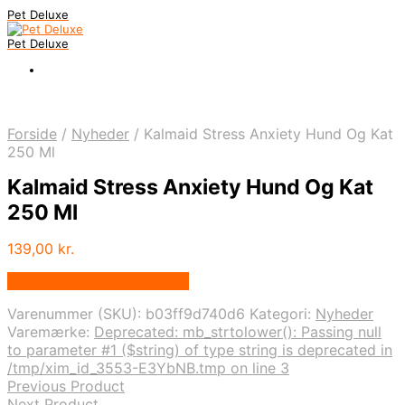
Pet Deluxe
Pet Deluxe
Forside
/
Nyheder
/
Kalmaid Stress Anxiety Hund Og Kat
250 Ml
Kalmaid Stress Anxiety Hund Og Kat
250 Ml
139,00
kr.
Bedste pris hos Mypets.dk
Varenummer (SKU):
b03ff9d740d6
Kategori:
Nyheder
Varemærke:
Deprecated: mb_strtolower(): Passing null
to parameter #1 ($string) of type string is deprecated in
/tmp/xim_id_3553-E3YbNB.tmp on line 3
Previous Product
Next Product