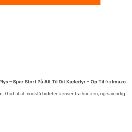
ated in /tmp/xim_id_666-rgRmx4.tmp on line 10
 – Spar Stort På Alt Til Dit Kæledyr – Op Til
fra
Imazo
 God til at modstå bidetendenser fra hunden, og samtidig