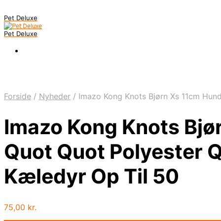
Pet Deluxe
Pet Deluxe
Forside
/
Nyheder
/
Imazo Kong Knots Bjørn Xs 11cm Hundel
Imazo Kong Knots Bjø
Quot Quot Polyester Qu
Kæledyr Op Til 50
75,00
kr.