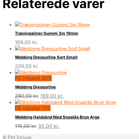
Relaterede varer
Træningsliner Gummi 3m 19mm
169,00
kr.
Webbing Dressurline Sort Small
209,00
kr.
På Udsalg! 40%
Webbing Dressurline
Den
Den
280,00
kr.
169,00
kr.
oprindelige
aktuelle
På Udsalg! 17%
pris
pris
var:
er:
Webbing Halsbånd Med Snaplås Brun Arge
280,00 kr..
169,00 kr..
Den
Den
115,00
kr.
95,00
kr.
oprindelige
aktuelle
© Pet Deluxe
pris
pris