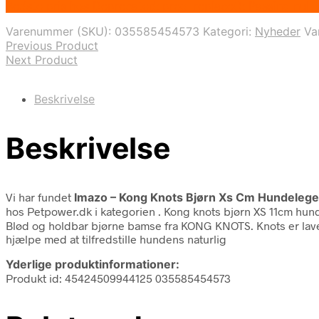
Bedste pris hos Deprecated: preg_replace(): Passing null
Varenummer (SKU):
035585454573
Kategori:
Nyheder
Va
Previous Product
Next Product
Beskrivelse
Beskrivelse
Vi har fundet
Imazo – Kong Knots Bjørn Xs Cm Hundelegetøj
hos Petpower.dk i kategorien
. Kong knots bjørn XS 11cm hun
Blød og holdbar bjørne bamse fra KONG KNOTS. Knots er lav
hjælpe med at tilfredstille hundens naturlig
Yderlige produktinformationer:
Produkt id: 45424509944125 035585454573