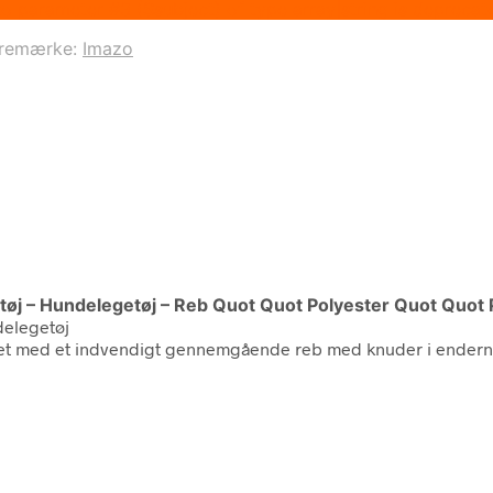
 to parameter #3 ($subject) of type array|string is deprec
remærke:
Imazo
 – Hundelegetøj – Reb Quot Quot Polyester Quot Quot Plys
delegetøj
et med et indvendigt gennemgående reb med knuder i enderne.