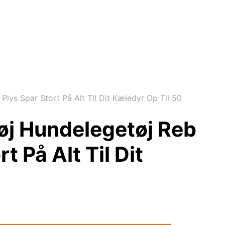
ys Spar Stort På Alt Til Dit Kæledyr Op Til 50
øj Hundelegetøj Reb
 På Alt Til Dit