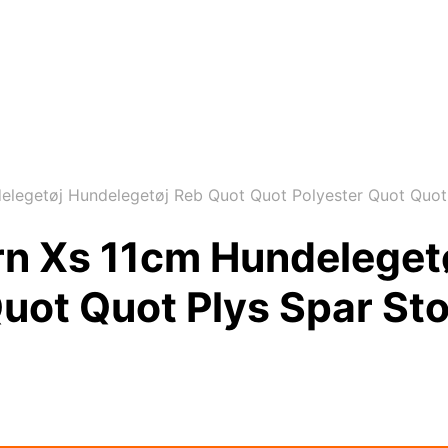
egetøj Hundelegetøj Reb Quot Quot Polyester Quot Quot Pl
rn Xs 11cm Hundeleget
ot Quot Plys Spar Stort