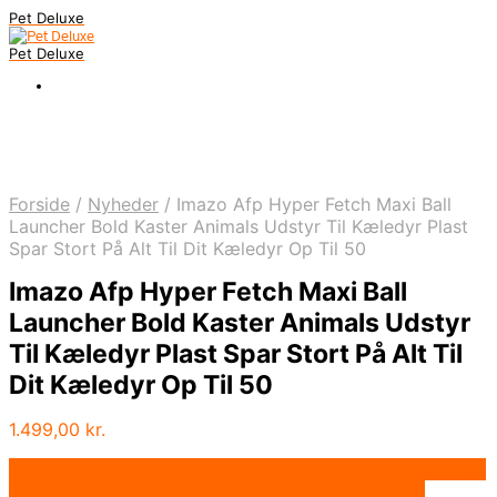
Pet Deluxe
Pet Deluxe
Forside
/
Nyheder
/
Imazo Afp Hyper Fetch Maxi Ball
Launcher Bold Kaster Animals Udstyr Til Kæledyr Plast
Spar Stort På Alt Til Dit Kæledyr Op Til 50
Imazo Afp Hyper Fetch Maxi Ball
Launcher Bold Kaster Animals Udstyr
Til Kæledyr Plast Spar Stort På Alt Til
Dit Kæledyr Op Til 50
1.499,00
kr.
Bedste pris hos Deprecated: preg_replace(): Passing null
to parameter #3 ($subject) of type array|string is