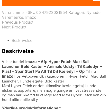
deprecated in /tmp/xim_id_666-cviEt3.tmp on line 10
Varenummer (SKU):
847922031954
Kategori:
Nyheder
Varemærke:
Imazo
Previous Product
Next Product
Beskrivelse
Beskrivelse
Vi har fundet
Imazo – Afp Hyper Fetch Maxi Ball
Launcher Bold Kaster – Animals Udstyr Til Kæledyr –
Plast – Spar Stort På Alt Til Dit Kæledyr – Op Til
fra
Imazo
hos Petpower.dk i kategorien
. Hyper Fetch Maxi Ball
Launcher, Hundelegetøj Bold kaster
Maxi Hyper Fetch er det ultimative kastelegetøj.Hunde
elsker at apportere, men nogle gange er livet stressende,
og man har ikke tid til at lege.Med Maxi Hyper Fetch kan din
hund altid spille sit y
Yderlige produktinformationer: