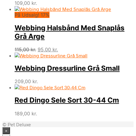
109,00
kr.
På Udsalg! 17%
Webbing Halsbånd Med Snaplås
Grå Arge
Den
Den
115,00
kr.
95,00
kr.
oprindelige
aktuelle
pris
pris
Webbing Dressurline Grå Small
var:
er:
115,00 kr..
95,00 kr..
209,00
kr.
Red Dingo Sele Sort 30-44 Cm
189,00
kr.
© Pet Deluxe
×