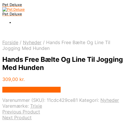
Pet Deluxe
Pet Deluxe
Forside
/
Nyheder
/
Hands Free Bælte Og Line Til
Jogging Med Hunden
Hands Free Bælte Og Line Til Jogging
Med Hunden
309,00
kr.
Bedste pris hos Mypets.dk
Varenummer (SKU):
11cdc429ce81
Kategori:
Nyheder
Varemærke:
Trixie
Previous Product
Next Product