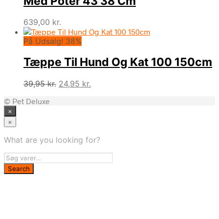
Med Poter 43 38 Cm
639,00
kr.
På Udsalg! 38%
Tæppe Til Hund Og Kat 100 150cm
Den
Den
39,95
kr.
24,95
kr.
oprindelige
aktuelle
© Pet Deluxe
pris
pris
×
var:
er:
39,95 kr..
24,95 kr..
×
What are you looking for?