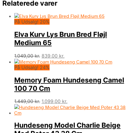
Relaterede varer
På Udsalg! 20%
Elva Kurv Lys Brun Bred Fløjl
Medium 65
Den
Den
1.049,00
kr.
839,00
kr.
oprindelige
aktuelle
På Udsalg! 24%
pris
pris
var:
er:
Memory Foam Hundeseng Camel
1.049,00 kr..
839,00 kr..
100 70 Cm
Den
Den
1.449,00
kr.
1.099,00
kr.
oprindelige
aktuelle
pris
pris
var:
er:
Hundeseng Model Charlie Beige
1.449,00 kr..
1.099,00 kr..