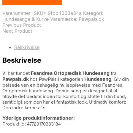
På Udsalg hos Pawpals.dk
pris
pris
var:
er:
Varenummer (SKU):
9fbd4308a34a
Kategori:
1.399,00 kr..
1.189,15 kr..
Hundesenge & Kurve
Varemærke:
Pawpals.dk
Previous Product
Next Product
Beskrivelse
Beskrivelse
Vi har fundet
Feandrea Ortopædisk Hundeseng
fra
Pawpals.dk
hos PawPals i kategorien
Hundeseng
. Giv din
pelsede ven en behagelig hvileoplevelse med Feandrea
Ortopædisk hundeseng. Denne seng er designet til at
tilbyde det bedste inden for komfort og støtte til din hund,
samtidigt som den har et fantastisk look. Ultimativ komfort:
Den indre kerne af s
Yderlige produktinformationer:
Produkt id: 47729170383184