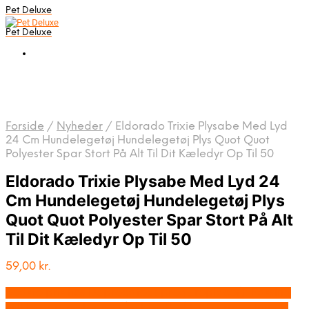
Pet Deluxe
Pet Deluxe
Forside
/
Nyheder
/
Eldorado Trixie Plysabe Med Lyd
24 Cm Hundelegetøj Hundelegetøj Plys Quot Quot
Polyester Spar Stort På Alt Til Dit Kæledyr Op Til 50
Eldorado Trixie Plysabe Med Lyd 24
Cm Hundelegetøj Hundelegetøj Plys
Quot Quot Polyester Spar Stort På Alt
Til Dit Kæledyr Op Til 50
59,00
kr.
Bedste pris hos Deprecated: preg_replace(): Passing
null to parameter #3 ($subject) of type array|string is