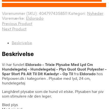
deprecated in /tmp/xim_id_666-PV0XrD.tmp on line 10
Varenummer (SKU):
4047974358511
Kategori:
Nyheder
Varemærke:
Eldorado
Previous Product
Next Product
Beskrivelse
Beskrivelse
Vi har fundet
Eldorado – Trixie Plysabe Med Lyd Cm
Hundelegetøj – Hundelegetøj – Plys Quot Quot Polyester –
Spar Stort På Alt Til Dit Kæledyr – Op Til
fra
Eldorado
hos
Petpower.dk i kategorien
. Plysabe med lyd, 24 cm,
hundelegetøj
Langhåret plysabe som de hund vil elske. Plysaben har piv
som stimulere når den leger.
Blød plys