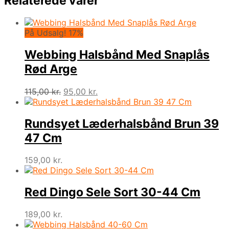
Relaterede varer
På Udsalg! 17%
Webbing Halsbånd Med Snaplås
Rød Arge
Den
Den
115,00
kr.
95,00
kr.
oprindelige
aktuelle
pris
pris
var:
er:
Rundsyet Læderhalsbånd Brun 39
115,00 kr..
95,00 kr..
47 Cm
159,00
kr.
Red Dingo Sele Sort 30-44 Cm
189,00
kr.