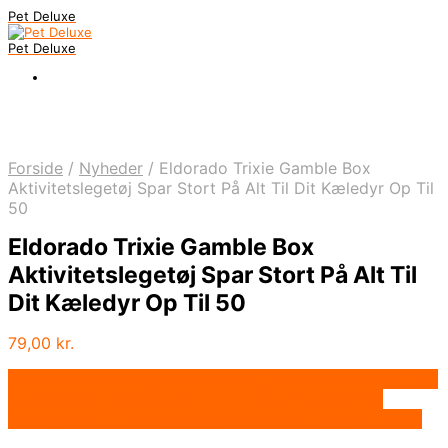
Pet Deluxe
Pet Deluxe
Forside
/
Nyheder
/
Eldorado Trixie Gamble Box
Aktivitetslegetøj Spar Stort På Alt Til Dit Kæledyr Op Til
50
Eldorado Trixie Gamble Box
Aktivitetslegetøj Spar Stort På Alt Til
Dit Kæledyr Op Til 50
79,00
kr.
Bedste pris hos Deprecated: preg_replace(): Passing null
to parameter #3 ($subject) of type array|string is
deprecated in /tmp/xim_id_666-zWfRcY.tmp on line 10