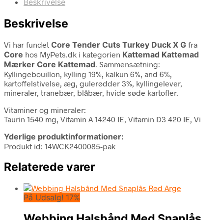
Beskrivelse
Beskrivelse
Vi har fundet
Core Tender Cuts Turkey Duck X G
fra
Core
hos MyPets.dk i kategorien
Kattemad Kattemad
Mærker Core Kattemad
. Sammensætning:
Kyllingebouillon, kylling 19%, kalkun 6%, and 6%,
kartoffelstivelse, æg, gulerødder 3%, kyllingelever,
mineraler, tranebær, blåbær, hvide søde kartofler.
Vitaminer og mineraler:
Taurin 1540 mg, Vitamin A 14240 IE, Vitamin D3 420 IE, Vi
Yderlige produktinformationer:
Produkt id: 14WCK2400085-pak
Relaterede varer
På Udsalg! 17%
Webbing Halsbånd Med Snaplås