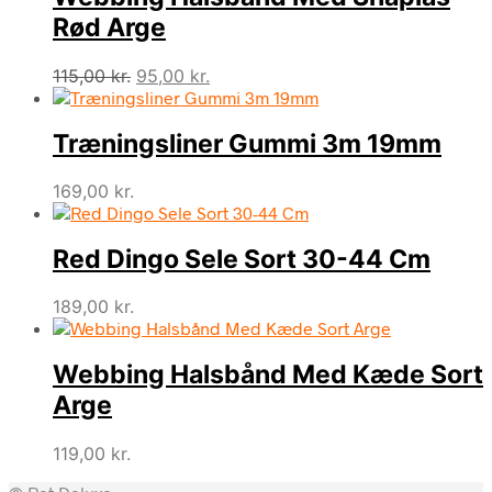
Rød Arge
Den
Den
115,00
kr.
95,00
kr.
oprindelige
aktuelle
pris
pris
Træningsliner Gummi 3m 19mm
var:
er:
115,00 kr..
95,00 kr..
169,00
kr.
Red Dingo Sele Sort 30-44 Cm
189,00
kr.
Webbing Halsbånd Med Kæde Sort
Arge
119,00
kr.