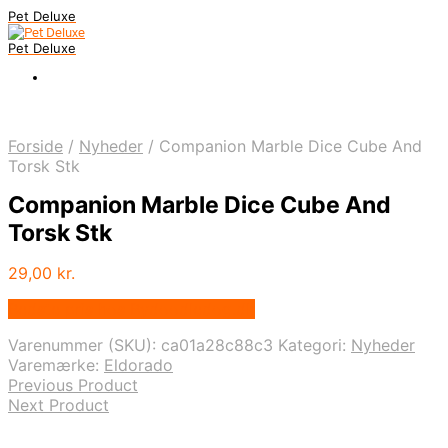
Pet Deluxe
Pet Deluxe
Forside
/
Nyheder
/
Companion Marble Dice Cube And
Torsk Stk
Companion Marble Dice Cube And
Torsk Stk
29,00
kr.
Bedste pris hos Bydoodledog.dk
Varenummer (SKU):
ca01a28c88c3
Kategori:
Nyheder
Varemærke:
Eldorado
Previous Product
Next Product