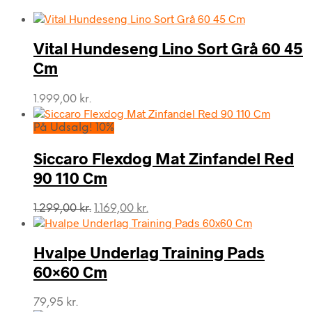
Vital Hundeseng Lino Sort Grå 60 45
Cm
1.999,00
kr.
På Udsalg! 10%
Siccaro Flexdog Mat Zinfandel Red
90 110 Cm
Den
Den
1.299,00
kr.
1.169,00
kr.
oprindelige
aktuelle
pris
pris
var:
er:
Hvalpe Underlag Training Pads
1.299,00 kr..
1.169,00 kr..
60×60 Cm
79,95
kr.