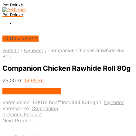
Pet Deluxe
Pet Deluxe
På Udsalg! 20%
Forside
/
Nyheder
/
Companion Chicken Rawhide Roll
80g
Companion Chicken Rawhide Roll 80g
Den
Den
25,00
kr.
19,95
kr.
oprindelige
aktuelle
På Udsalg hos Mypets.dk
pris
pris
var:
er:
Varenummer (SKU):
bceff1eac494
Kategori:
Nyheder
25,00 kr..
19,95 kr..
Varemærke:
Companion
Previous Product
Next Product