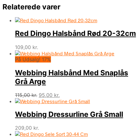
Relaterede varer
Red Dingo Halsbånd Rød 20-32cm
109,00
kr.
På Udsalg! 17%
Webbing Halsbånd Med Snaplås
Grå Arge
Den
Den
115,00
kr.
95,00
kr.
oprindelige
aktuelle
pris
pris
Webbing Dressurline Grå Small
var:
er:
115,00 kr..
95,00 kr..
209,00
kr.