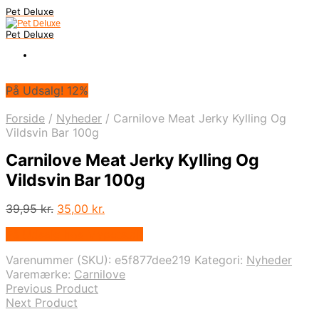
Pet Deluxe
Pet Deluxe
På Udsalg! 12%
Forside
/
Nyheder
/
Carnilove Meat Jerky Kylling Og
Vildsvin Bar 100g
Carnilove Meat Jerky Kylling Og
Vildsvin Bar 100g
Den
Den
39,95
kr.
35,00
kr.
oprindelige
aktuelle
På Udsalg hos Mypets.dk
pris
pris
var:
er:
Varenummer (SKU):
e5f877dee219
Kategori:
Nyheder
39,95 kr..
35,00 kr..
Varemærke:
Carnilove
Previous Product
Next Product