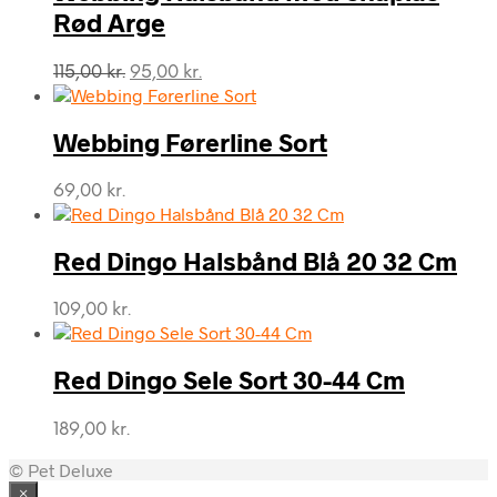
Rød Arge
Den
Den
115,00
kr.
95,00
kr.
oprindelige
aktuelle
pris
pris
var:
er:
Webbing Førerline Sort
115,00 kr..
95,00 kr..
69,00
kr.
Red Dingo Halsbånd Blå 20 32 Cm
109,00
kr.
Red Dingo Sele Sort 30-44 Cm
189,00
kr.
© Pet Deluxe
×