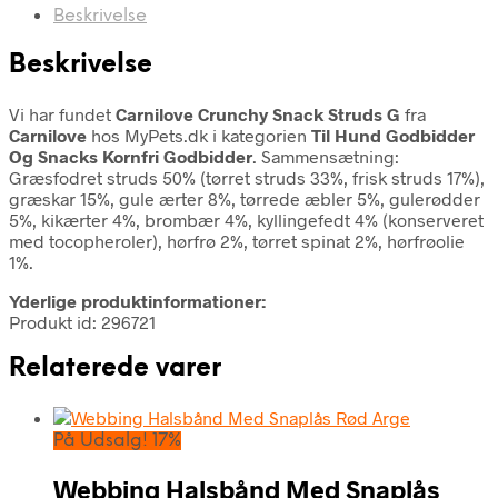
Beskrivelse
Beskrivelse
Vi har fundet
Carnilove Crunchy Snack Struds G
fra
Carnilove
hos MyPets.dk i kategorien
Til Hund Godbidder
Og Snacks Kornfri Godbidder
. Sammensætning:
Græsfodret struds 50% (tørret struds 33%, frisk struds 17%),
græskar 15%, gule ærter 8%, tørrede æbler 5%, gulerødder
5%, kikærter 4%, brombær 4%, kyllingefedt 4% (konserveret
med tocopheroler), hørfrø 2%, tørret spinat 2%, hørfrøolie
1%.
Yderlige produktinformationer:
Produkt id: 296721
Relaterede varer
På Udsalg! 17%
Webbing Halsbånd Med Snaplås